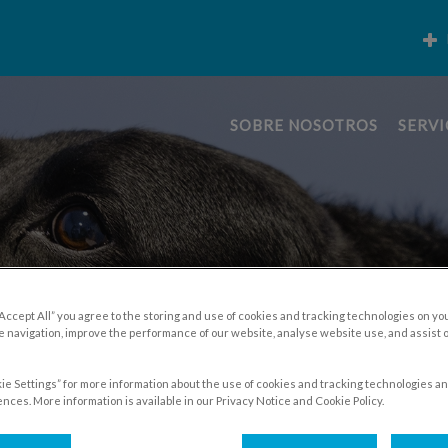
SOBRE NOSOTROS
SERVI
“Accept All” you agree to the storing and use of cookies and tracking technologies on yo
 navigation, improve the performance of our website, analyse website use, and assist 
ie Settings” for more information about the use of cookies and tracking technologies an
nces. More information is available in our Privacy Notice and Cookie Policy.