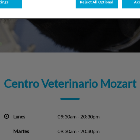
tings
Reject All Optional
Acc
Centro Veterinario Mozart
Lunes
09:30am - 20:30pm
Martes
09:30am - 20:30pm