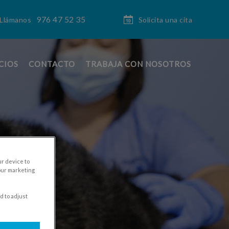
976 47 52 35
Solicita una cita
Llámanos
CIOS
CONTACTO
TRABAJA CON NOSOTROS
ur device to
our marketing
d to adjust