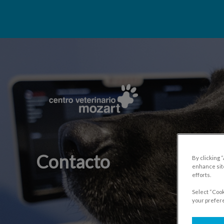
Home de Centro Veterinario Mozart
Contacto
By clicking 
enhance site
efforts.
Select “Cook
your prefere